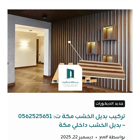
مكة
ت:
0562525651
–
ديكور
خشب
مفرغ
مكة
جديد الديكورات
تركيب بديل الخشب مكة ت: 0562525651
– بديل الخشب داخلي مكة
بواسطة
yusif
ديسمبر 22, 2025