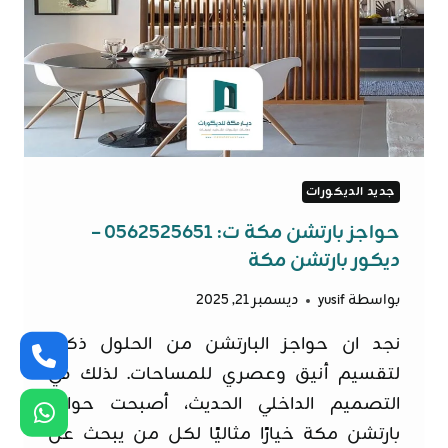
جديد الديكورات
حواجز بارتشن مكة ت: 0562525651 –
ديكور بارتشن مكة
بواسطة
yusif
ديسمبر 21, 2025
نجد ان حواجز البارتشن من الحلول ذكية
لتقسيم أنيق وعصري للمساحات. لذلك في
التصميم الداخلي الحديث، أصبحت حواجز
بارتشن مكة خيارًا مثاليًا لكل من يبحث عن