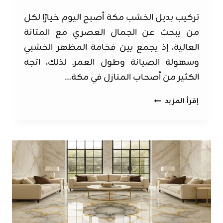
تركيب بديل الخشب مكة أصبح اليوم خيارًا لكل
من يبحث عن الجمال العصري مع المتانة
العالية، إذ يجمع بين فخامة المظهر الخشبي
وسهولة الصيانة وطول العمر. لذلك، اتجه
الكثير من أصحاب المنازل في مكة…
تركيب
إقرأ المزيد
بديل
الخشب
مكة
ت:
0562525651
–
بديل
الخشب
داخلي
مكة