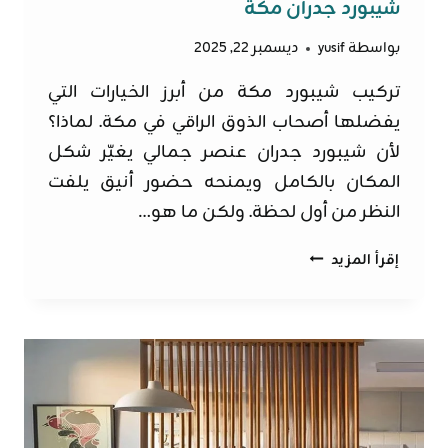
شيبورد جدران مكة
بواسطة
yusif
ديسمبر 22, 2025
تركيب شيبورد مكة من أبرز الخيارات التي
يفضلها أصحاب الذوق الراقي في مكة. لماذا؟
لأن شيبورد جدران عنصر جمالي يغيّر شكل
المكان بالكامل ويمنحه حضور أنيق يلفت
النظر من أول لحظة. ولكن ما هو…
تركيب
إقرأ المزيد
شيبورد
مكة
ت:
0562525651
،
شيبورد
جدران
مكة