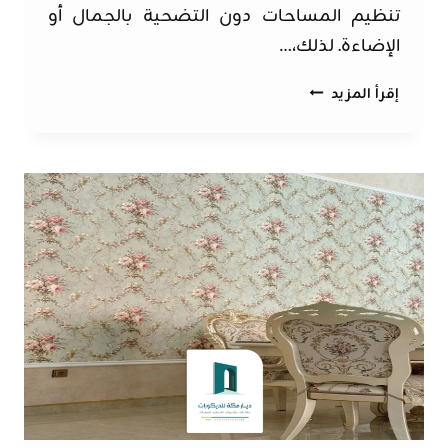
تنظيم المساحات دون التضحية بالجمال أو
الإضاءة. لذلك،…
حواجز
إقرأ المزيد
بارتشن
مكة
ت:
0562525651
–
ديكور
بارتشن
مكة