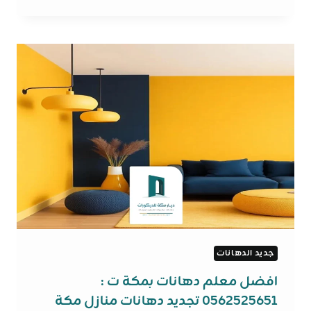
مرايا
للجدران
مكة
ت:
0562525651
،
تركيب
مرايات
ديكور
مكة
جديد الدهانات
افضل معلم دهانات بمكة ت :
0562525651 تجديد دهانات منازل مكة