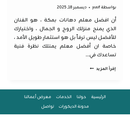
بواسطة
yusif
ديسمبر 18, 2025
أن افضل معلم دهانات بمكة ، هو الفنان
الذي يمنح منزلك الروح و الجمال ، واختيارك
للأفضل ليس ترفاً بل هو استثمار طويل الأمد ،
خاصة ان أفضل معلم يمتلك نظرة فنية
تساعدك في…
افضل
إقرأ المزيد
معلم
دهانات
بمكة
ت
الرئيسية
حولنا
الخدمات
معرض أعمالنا
:
مدونة الديكورات
تواصل
0562525651
تجديد
دهانات