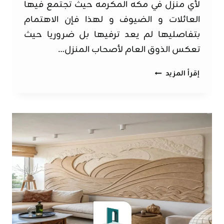
لأي منزل في مكه المكرمه حيث تجتمع فيها
العائلات و الضيوف و لهذا فإن الاهتمام
بتفاصليها لم يعد ترفيها بل ضروريا حيث
تعكس الذوق العام لأصحاب المنزل…
خلفيات
إقرأ المزيد
شاشات
تلفزيون
مكة
ت:
0562525651
–
تركيب
ديكور
تلفزيون
مكة