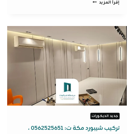
ديكور
إقرأ المزيد
بديل
الرخام
مكة
ت
:
0562525651
بديل
الرخام
ديكور
داخلي
مكة
جديد الديكورات
تركيب شيبورد مكة ت: 0562525651 ،