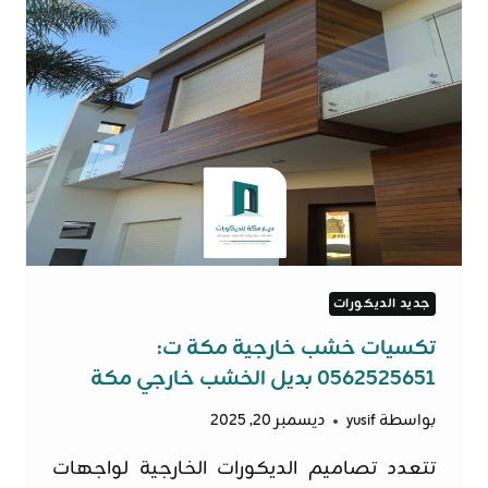
0562525651
تفصيل
ورق
جدران
حسب
الطلب
مكة
جديد الديكورات
تكسيات خشب خارجية مكة ت:
0562525651 بديل الخشب خارجي مكة
بواسطة
yusif
ديسمبر 20, 2025
تتعدد تصاميم الديكورات الخارجية لواجهات