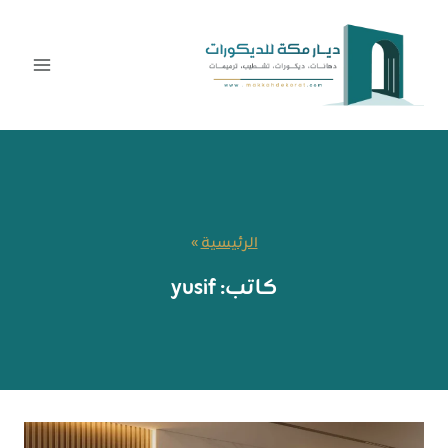
لتجاوز
لى
لمحتوى
الرئيسية
»
كاتب: yusif