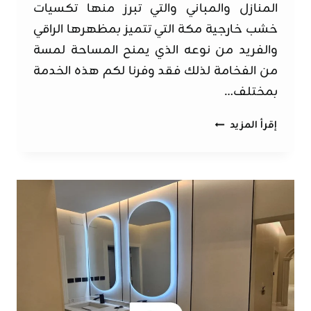
المنازل والمباني والتي تبرز منها تكسيات
خشب خارجية مكة التي تتميز بمظهرها الراقي
والفريد من نوعه الذي يمنح المساحة لمسة
من الفخامة لذلك فقد وفرنا لكم هذه الخدمة
بمختلف…
تكسيات
إقرأ المزيد
خشب
خارجية
مكة
ت:
0562525651
بديل
الخشب
خارجي
مكة