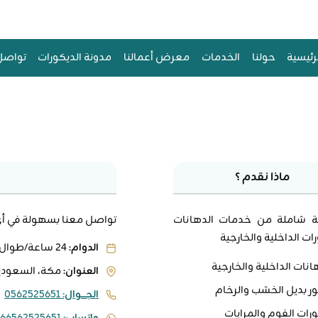
مكة:
فني
تركيب
رئيسية
حولنا
الخدمات
معرض أعمالنا
مدونة الديكورات
تواصل
ديكورات
الفوم
مع
المرايا
للمجالس
والصالات
بمكة
ماذا نقدم ؟
 شاملة من خدمات الدهانات
تواصل معنا بسهولة في أي و
ات الداخلية والخارجية
الدوام
: 24 ساعة/طوال أيام الأسبوع
انات الداخلية والخارجية
العنوان
: مكة، السعودي
ر بديل الخشب والرخام
الجـــوال:
0562525651
رات الفوم والمرايات