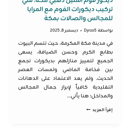
ديكور فوم استيل ذهبي مكة: فني
تركيب ديكورات الفوم مع المرايا
للمجالس والصالات بمكة
بواسطة
Dyrzo5
ديسمبر 8, 2025
في مدينة مكة المكرمة، حيث تتسم البيوت
بطابع الكرم وحسن الضيافة، يسعى
الجميع لتمييز منازلهم بديكورات تجمع
بين فخامة الماضي ولمسات العصر
الحديث. ولم يعد الاعتماد على الدهانات
التقليدية كافياً لإبراز جمال المجالس
والمداخل؛ هنا يأتي…
ديكور
إقرأ المزيد
فوم
استيل
ذهبي