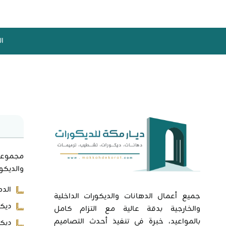
0562525651
تجديد
دهانات
منازل
ال
مكة
مجموعة
والديكور
الده
جميع أعمال الدهانات والديكورات الداخلية
ديكو
والخارجية بدقة عالية مع التزام كامل
بالمواعيد، خبرة في تنفيذ أحدث التصاميم
ديكو