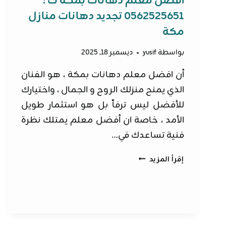
افضل معلم دهانات بمكة ت :
0562525651 تجديد دهانات منازل
مكة
بواسطة
yusif
ديسمبر 18, 2025
أن افضل معلم دهانات بمكة ، هو الفنان
الذي يمنح منزلك الروح و الجمال ، واختيارك
للأفضل ليس ترفاً بل هو استثمار طويل
الأمد ، خاصة ان أفضل معلم يمتلك نظرة
فنية تساعدك في…
افضل
إقرأ المزيد
معلم
دهانات
بمكة
ت
: